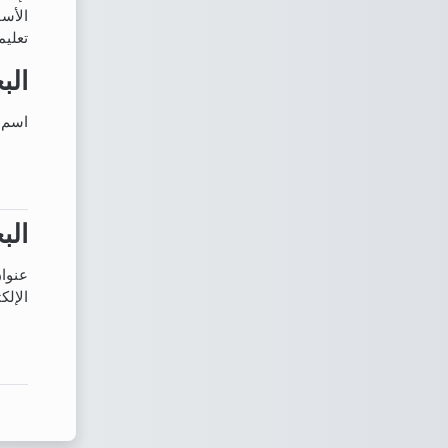
الأسف
تعليم
الب
الب
اسم 
الب
الب
عنوان
الإلك